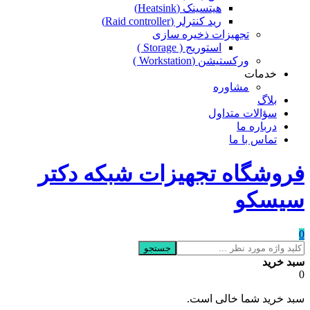
هیتسینک (Heatsink)
رید کنترلر (Raid controller)
تجهیزات ذخیره سازی
استوریج ( Storage )
ورکستیشن (Workstation )
خدمات
مشاوره
بلاگ
سؤالات متداول
درباره ما
تماس با ما
فروشگاه تجهیزات شبکه دکتر
سیسکو
0
جستجو
سبد خرید
0
سبد خرید شما خالی است.