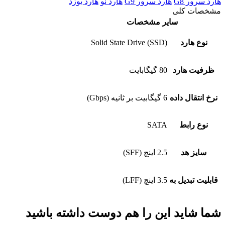
هارد سرور G8
هارد سرور G9
هارد نو
هارد یوزد
مشخصات کلی
سایر مشخصات
نوع هارد
(Solid State Drive (SSD
ظرفیت هارد
80 گیگابایت
نرخ انتقال داده
6 گیگابیت بر ثانیه (Gbps)
نوع رابط
SATA
سایز هد
2.5 اینچ (SFF)
قابلیت تبدیل به
3.5 اینچ (LFF)
شما شاید این را هم دوست داشته باشید