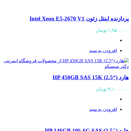
پردازنده اینتل زئون Intel Xeon E5-2670 V1
۱,۹۵۰,۰۰۰
تومان
افزودن به سبد
هارد (“HP 450GB SAS 15K (2.5
۳,۱۰۰,۰۰۰
تومان
افزودن به سبد
هارد HP 146GB 10k 6G SAS (2.5″)