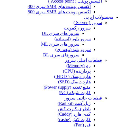
اکسس پوینت ( Access point )
اکسس پوینت های SMB سری 300
اکسس پوینت های SMB سری 500
محصولات اچ پی
سرور ( Server )
سرور رکمونت
سرور های سری DL
سرور تاور (ایستاده)
سرور های سری ML
سرور بلید (تیغه ای)
سرورهای سری BL
قطعات اصلی سرور
رم (Memory)
پردازنده (CPU)
هارد دیسک ( HDD )
هارد دیسک (SSD)
منبع تغذیه (Power supply)
کارت شبکه (NC)
قطعات جانبی سرور
ریل کیت (Rail kit)
باطری کارت کش
کدی هارد (Caddy)
کارت کش (cashe)
فن (Fan)