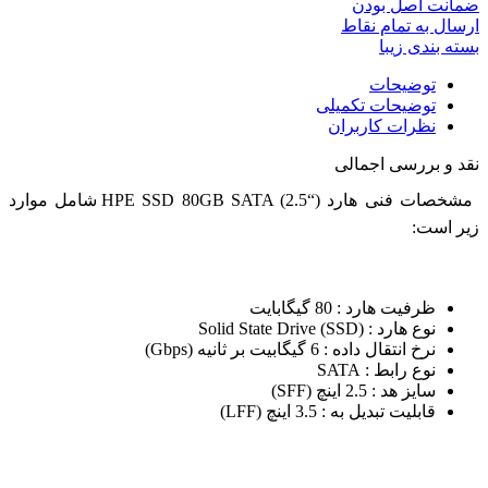
ضمانت اصل بودن
ارسال به تمام نقاط
بسته بندی زیبا
توضیحات
توضیحات تکمیلی
نظرات کاربران
نقد و بررسی اجمالی
مشخصات فنی هارد (“HPE SSD 80GB SATA (2.5 شامل موارد
زیر است:
ظرفیت هارد : 80 گیگابایت
نوع هارد : (Solid State Drive (SSD
نرخ انتقال داده : 6 گیگابیت بر ثانیه (Gbps)
نوع رابط : SATA
سایز هد : 2.5 اینچ (SFF)
قابلیت تبدیل به : 3.5 اینچ (LFF)