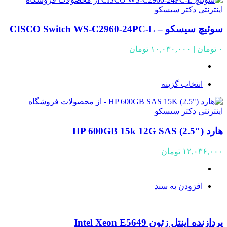
سوئیچ سیسکو – CISCO Switch WS-C2960-24PC-L
Price
۰
تومان
|
۱۰,۰۳۰,۰۰۰
تومان
range:
۰ تومان
through
انتخاب گزینه
۱۰,۰۳۰,۰۰۰ تومان
هارد HP 600GB 15k 12G SAS (2.5″)
۱۲,۰۳۶,۰۰۰
تومان
افزودن به سبد
پردازنده اینتل زئون Intel Xeon E5649