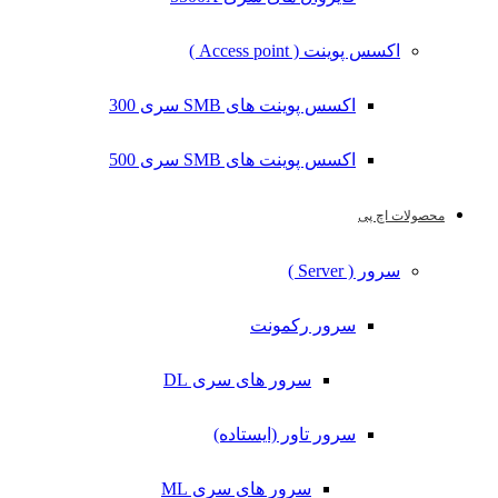
اکسس پوینت ( Access point )
اکسس پوینت های SMB سری 300
اکسس پوینت های SMB سری 500
محصولات اچ پی
سرور ( Server )
سرور رکمونت
سرور های سری DL
سرور تاور (ایستاده)
سرور های سری ML