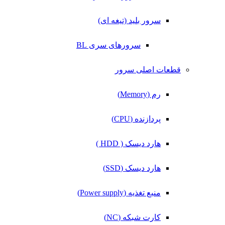
سرور بلید (تیغه ای)
سرورهای سری BL
قطعات اصلی سرور
رم (Memory)
پردازنده (CPU)
هارد دیسک ( HDD )
هارد دیسک (SSD)
منبع تغذیه (Power supply)
کارت شبکه (NC)