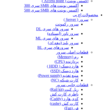
اکسس پوینت ( Access point )
اکسس پوینت های SMB سری 300
اکسس پوینت های SMB سری 500
محصولات اچ پی
سرور ( Server )
سرور رکمونت
سرور های سری DL
سرور تاور (ایستاده)
سرور های سری ML
سرور بلید (تیغه ای)
سرورهای سری BL
قطعات اصلی سرور
رم (Memory)
پردازنده (CPU)
هارد دیسک ( HDD )
هارد دیسک (SSD)
منبع تغذیه (Power supply)
کارت شبکه (NC)
قطعات جانبی سرور
ریل کیت (Rail kit)
باطری کارت کش
کدی هارد (Caddy)
کارت کش (cashe)
فن (Fan)