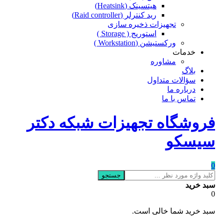
هیتسینک (Heatsink)
رید کنترلر (Raid controller)
تجهیزات ذخیره سازی
استوریج ( Storage )
ورکستیشن (Workstation )
خدمات
مشاوره
بلاگ
سؤالات متداول
درباره ما
تماس با ما
فروشگاه تجهیزات شبکه دکتر
سیسکو
0
جستجو
سبد خرید
0
سبد خرید شما خالی است.