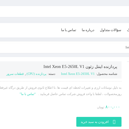
گ
سؤالات متداول
درباره ما
تماس با ما
پردازنده اینتل زئون Intel Xeon E5-2650L V1
شناسه محصول:
Intel Xeon E5-2650L V1
دسته:
پردازنده (CPU)
,
قطعات سرور
به دلیل نوسانات ارزی و تغییرات لحظه ای قیمت ها ،تا اطلاع ثانوی فروش از طریق درگاه غیرفع
روزمحصولات ، لطفا با واحد فروش شرکت تماس حاصل فرمایید .
“تماس با ما”
۸۰۰,۰۰۰
تومان
افزودن به سبد خرید