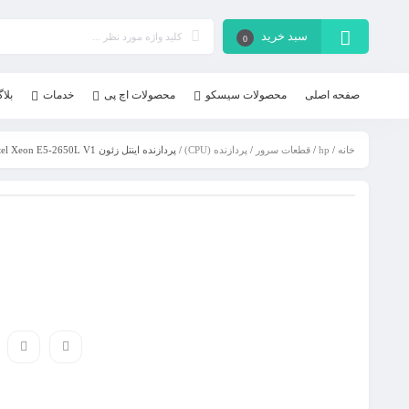
سبد خرید
0
صفحه اصلی
محصولات سیسکو
محصولات اچ پی
خدمات
بلا
خانه
/
hp
/
قطعات سرور
/
پردازنده (CPU)
/ پردازنده اینتل زئون Intel Xeon E5-2650L V1