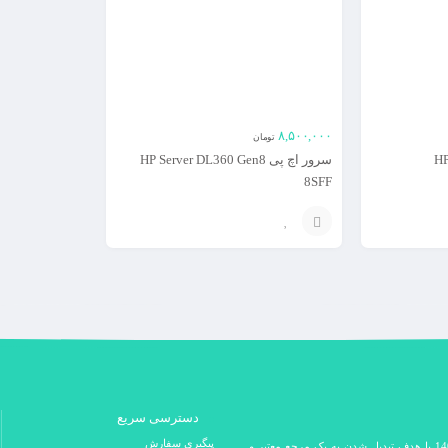
۸,۵۰۰,۰۰۰
تومان
سرور اچ پی HP Server DL360 Gen8
8SFF
افزودن
به
سبد
دسترسی سریع
پیگیری سفارش
فروشگاه اینترنتی دکتر سیسکو در سال 1400 با هدف تبدیل شدن به یک مرجع معتبر و