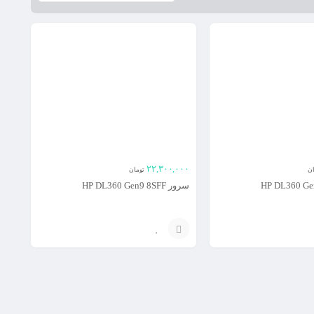
۲۲,۳۰۰,۰۰۰
ان
تومان
سرور HP DL360 Gen9 8SFF
افزودن
به
سبد