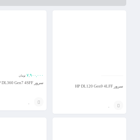
۷,۹۰۰,۰۰۰
تومان
سرور HP DL360 Gen7 4SFF
سرور HP DL120 Gen9 4LFF
افزودن
افزودن
به
به
سبد
سبد