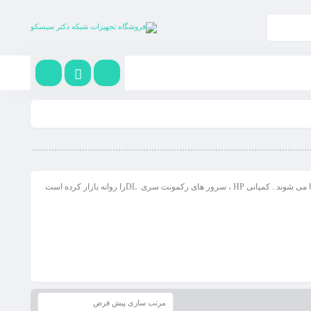
، همانطور که از نام آن ها پیداست ، سرور هایی هستند که درون رک نصب می شوند. معمولا سرور های رکمونت در دیتاسنتر ها که مملو از صد ها رک است ، پیدا می شوند . کمپانی HP ، سرور های رکمونت سری DLرا روانه بازار کرده است