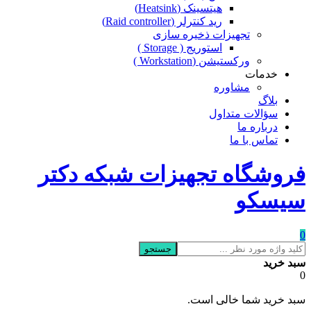
هیتسینک (Heatsink)
رید کنترلر (Raid controller)
تجهیزات ذخیره سازی
استوریج ( Storage )
ورکستیشن (Workstation )
خدمات
مشاوره
بلاگ
سؤالات متداول
درباره ما
تماس با ما
فروشگاه تجهیزات شبکه دکتر
سیسکو
0
جستجو
سبد خرید
0
سبد خرید شما خالی است.