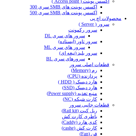
اکسس پوینت ( Access point )
اکسس پوینت های SMB سری 300
اکسس پوینت های SMB سری 500
محصولات اچ پی
سرور ( Server )
سرور رکمونت
سرور های سری DL
سرور تاور (ایستاده)
سرور های سری ML
سرور بلید (تیغه ای)
سرورهای سری BL
قطعات اصلی سرور
رم (Memory)
پردازنده (CPU)
هارد دیسک ( HDD )
هارد دیسک (SSD)
منبع تغذیه (Power supply)
کارت شبکه (NC)
قطعات جانبی سرور
ریل کیت (Rail kit)
باطری کارت کش
کدی هارد (Caddy)
کارت کش (cashe)
فن (Fan)