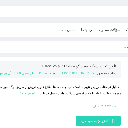
گ
سؤالات متداول
درباره ما
تماس با ما
تلفن تحت شبکه سیسکو – Cisco Voip 7975G
شناسه محصول:
CISCO IP PHONE 7975
دسته:
IP Phone های سری 7900
,
آی پی فو
به دلیل نوسانات ارزی و تغییرات لحظه ای قیمت ها ،تا اطلاع ثانوی فروش از طریق درگاه غیرفع
روزمحصولات ، لطفا با واحد فروش شرکت تماس حاصل فرمایید .
“تماس با ما”
۲,۱۵۳,۵۰۰
تومان
افزودن به سبد خرید