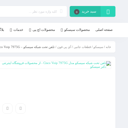
سبد خرید
0
صفحه اصلی
محصولات سیسکو
محصولات اچ پی
خدمات
بلا
خانه
/
سیسکو
/
قطعات جانبی
/
آی پی فون
/ تلفن تحت شبکه سیسکو – Cisco Voip 7975G