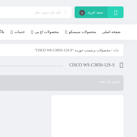
سبد خرید
0
صفحه اصلی
محصولات سیسکو
محصولات اچ پی
خدمات
بلا
خانه
/ محصولات برچسب خورده “CISCO WS-C3850-12S-S”
CISCO WS-C3850-12S-S
نمایش یک نتیجه