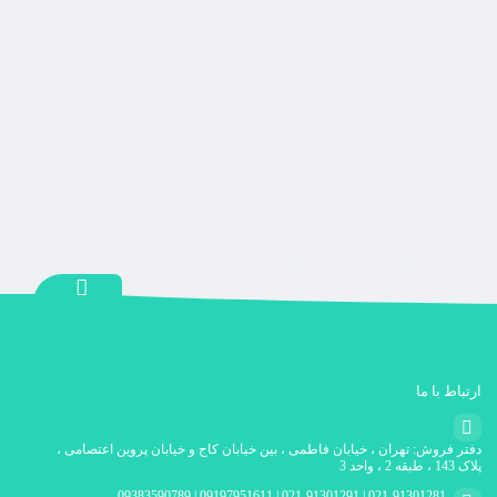
ارتباط با ما
دفتر فروش: تهران ، خیابان فاطمی ، بین خیابان کاج و خیابان پروین اعتصامی ،
پلاک 143 ، طبقه 2 ، واحد 3
021-91301281 | 021-91301291 | 09197951611 | 09383590789