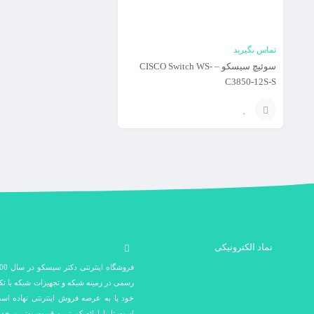
تماس بگیرید
سوئیچ سیسکو – CISCO Switch WS-
C3850-12S-S
افزودن
به
سبد
نماد الکترونیکی
رسمی در زمینه شبکه و تجهیزات شبکه با ت
خود پا به عرصه فروش اینترنتی نهاده اس
است تا با ارائه کم ترین قیمت بهترین خد