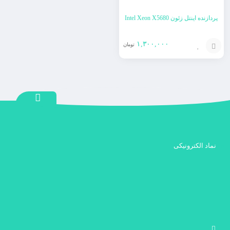
پردازنده اینتل زئون Intel Xeon X5680
۱,۳۰۰,۰۰۰
تومان
افزودن
به
سبد
نماد الکترونیکی