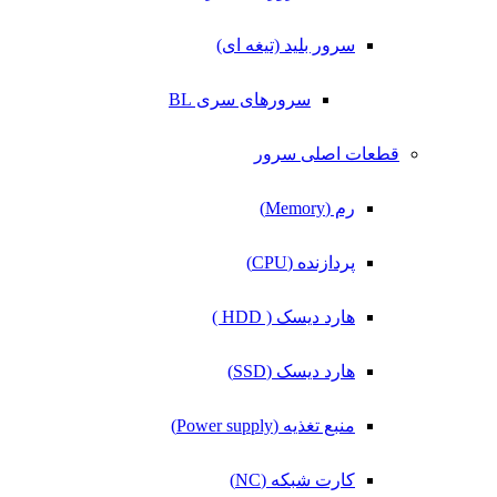
سرور بلید (تیغه ای)
سرورهای سری BL
قطعات اصلی سرور
رم (Memory)
پردازنده (CPU)
هارد دیسک ( HDD )
هارد دیسک (SSD)
منبع تغذیه (Power supply)
کارت شبکه (NC)