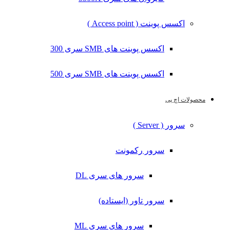
اکسس پوینت ( Access point )
اکسس پوینت های SMB سری 300
اکسس پوینت های SMB سری 500
محصولات اچ پی
سرور ( Server )
سرور رکمونت
سرور های سری DL
سرور تاور (ایستاده)
سرور های سری ML