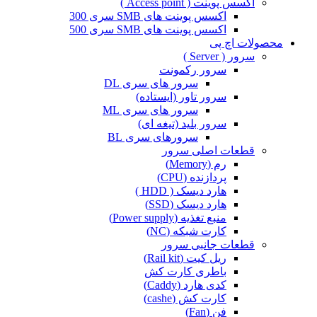
اکسس پوینت ( Access point )
اکسس پوینت های SMB سری 300
اکسس پوینت های SMB سری 500
محصولات اچ پی
سرور ( Server )
سرور رکمونت
سرور های سری DL
سرور تاور (ایستاده)
سرور های سری ML
سرور بلید (تیغه ای)
سرورهای سری BL
قطعات اصلی سرور
رم (Memory)
پردازنده (CPU)
هارد دیسک ( HDD )
هارد دیسک (SSD)
منبع تغذیه (Power supply)
کارت شبکه (NC)
قطعات جانبی سرور
ریل کیت (Rail kit)
باطری کارت کش
کدی هارد (Caddy)
کارت کش (cashe)
فن (Fan)