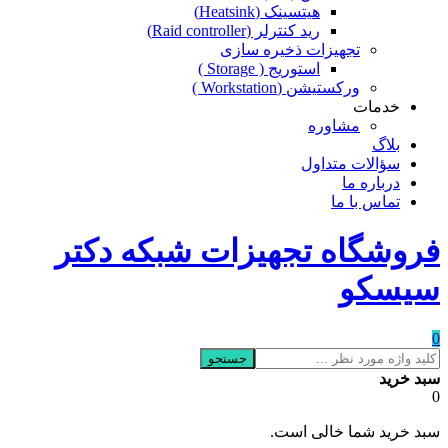
هیتسینک (Heatsink)
رید کنترلر (Raid controller)
تجهیزات ذخیره سازی
استوریج ( Storage )
ورکستیشن (Workstation )
خدمات
مشاوره
بلاگ
سؤالات متداول
درباره ما
تماس با ما
فروشگاه تجهیزات شبکه دکتر
سیسکو
0
جستجو
سبد خرید
0
سبد خرید شما خالی است.