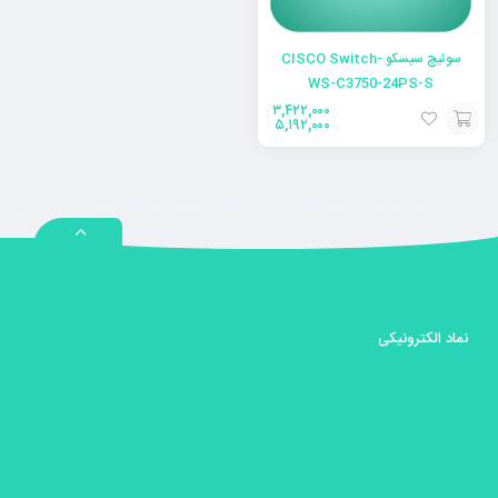
سوئیچ سیسکو -CISCO Switch
WS-C3750-24PS-S
۳,۴۲۲,۰۰۰
۵,۱۹۲,۰۰۰
انتخاب
گزینه
نماد الکترونیکی