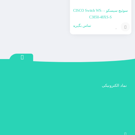
سوئیچ سیسکو – CISCO Switch WS-
C3850-48XS-S
تماس بگیرید
افزودن
به
سبد
نماد الکترونیکی