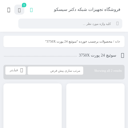
0
فروشگاه تجهیزات شبکه دکتر سیسکو
خانه
/ محصولات برچسب خورده “سوئیچ 24 پورت 3750X”
سوئیچ 24 پورت 3750X
فیلـتر
Showing all 2 results