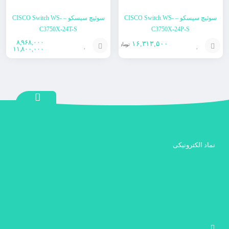
سوئیچ سیسکو – CISCO Switch WS-
سوئیچ سیسکو – CISCO Switch WS-
C3750X-24T-S
C3750X-24P-S
۸,۹۶۸,۰۰۰
۱۶,۳۱۳,۵۰۰
تومان
۱۱,۸۰۰,۰۰۰
افزودن
انتخاب
به
گزینه
سبد
نماد الکترونیکی