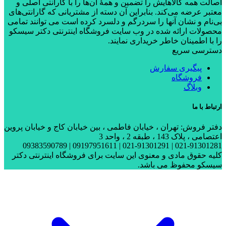
اصالت همه کالاهایش را تضمین و همۀ آن‌ها را با گارانتی اصلی و
معتبر عرضه می‌کند. بنابراین آن دسته از مشتریانی که گارانتی‌های
بی‌نام و نشان آنها را سردرگم و دلسرد کرده است می توانند تمامی
محصولات ارائه شده در وب سایت فروشگاه اینترنتی دکتر سیسکو
را با اطمینان خاطر خریداری نمایند.
دسترسی سریع
پیگیری سفارش
فروشگاه
وبلاگ
ارتباط با ما
دفتر فروش: تهران ، خیابان فاطمی ، بین خیابان کاج و خیابان پروین
اعتصامی ، پلاک 143 ، طبقه 2 ، واحد 3
021-91301281 | 021-91301291 | 09197951611 | 09383590789
کلیه حقوق مادی و معنوی این سایت برای فروشگاه اینترنتی دکتر
سیسکو محفوظ می باشد.