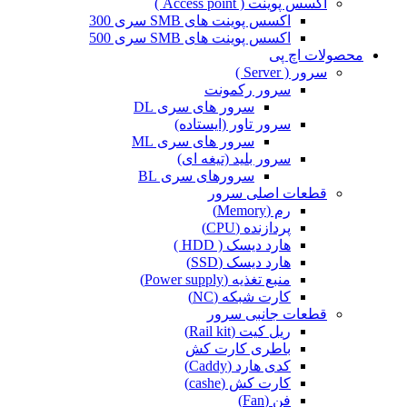
اکسس پوینت ( Access point )
اکسس پوینت های SMB سری 300
اکسس پوینت های SMB سری 500
محصولات اچ پی
سرور ( Server )
سرور رکمونت
سرور های سری DL
سرور تاور (ایستاده)
سرور های سری ML
سرور بلید (تیغه ای)
سرورهای سری BL
قطعات اصلی سرور
رم (Memory)
پردازنده (CPU)
هارد دیسک ( HDD )
هارد دیسک (SSD)
منبع تغذیه (Power supply)
کارت شبکه (NC)
قطعات جانبی سرور
ریل کیت (Rail kit)
باطری کارت کش
کدی هارد (Caddy)
کارت کش (cashe)
فن (Fan)