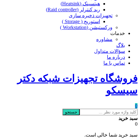
هیتسینک (Heatsink)
رید کنترلر (Raid controller)
تجهیزات ذخیره سازی
استوریج ( Storage )
ورکستیشن (Workstation )
خدمات
مشاوره
بلاگ
سؤالات متداول
درباره ما
تماس با ما
فروشگاه تجهیزات شبکه دکتر
سیسکو
0
جستجو
سبد خرید
0
سبد خرید شما خالی است.