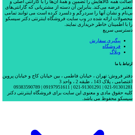
اصالت همه کالاهایش را تضمین و همۀ آن‌ها را با گارانتی اصلی و
معتبر عرضه می‌کند. بنابراین آن دسته از مشتریانی که گارانتی‌های
بی‌نام و نشان آنها را سردرگم و دلسرد کرده است می توانند تمامی
محصولات ارائه شده در وب سایت فروشگاه اینترنتی دکتر سیسکو
را با اطمینان خاطر خریداری نمایند.
دسترسی سریع
پیگیری سفارش
فروشگاه
وبلاگ
ارتباط با ما
دفتر فروش: تهران ، خیابان فاطمی ، بین خیابان کاج و خیابان پروین
اعتصامی ، پلاک 143 ، طبقه 2 ، واحد 3
021-91301281 | 021-91301291 | 09197951611 | 09383590789
کلیه حقوق مادی و معنوی این سایت برای فروشگاه اینترنتی دکتر
سیسکو محفوظ می باشد.