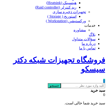
هیتسینک (Heatsink)
رید کنترلر (Raid controller)
تجهیزات ذخیره سازی
استوریج ( Storage )
ورکستیشن (Workstation )
خدمات
مشاوره
بلاگ
سؤالات متداول
درباره ما
تماس با ما
فروشگاه تجهیزات شبکه دکتر
سیسکو
0
جستجو
سبد خرید
0
سبد خرید شما خالی است.