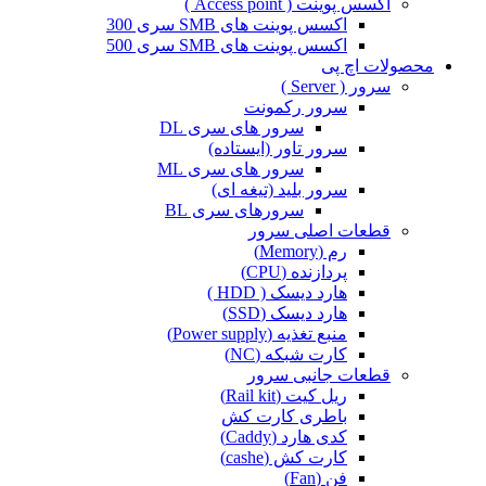
اکسس پوینت ( Access point )
اکسس پوینت های SMB سری 300
اکسس پوینت های SMB سری 500
محصولات اچ پی
سرور ( Server )
سرور رکمونت
سرور های سری DL
سرور تاور (ایستاده)
سرور های سری ML
سرور بلید (تیغه ای)
سرورهای سری BL
قطعات اصلی سرور
رم (Memory)
پردازنده (CPU)
هارد دیسک ( HDD )
هارد دیسک (SSD)
منبع تغذیه (Power supply)
کارت شبکه (NC)
قطعات جانبی سرور
ریل کیت (Rail kit)
باطری کارت کش
کدی هارد (Caddy)
کارت کش (cashe)
فن (Fan)