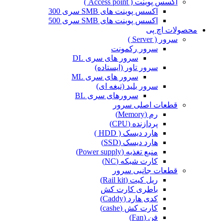
اکسس پوینت ( Access point )
اکسس پوینت های SMB سری 300
اکسس پوینت های SMB سری 500
محصولات اچ پی
سرور ( Server )
سرور رکمونت
سرور های سری DL
سرور تاور (ایستاده)
سرور های سری ML
سرور بلید (تیغه ای)
سرورهای سری BL
قطعات اصلی سرور
رم (Memory)
پردازنده (CPU)
هارد دیسک ( HDD )
هارد دیسک (SSD)
منبع تغذیه (Power supply)
کارت شبکه (NC)
قطعات جانبی سرور
ریل کیت (Rail kit)
باطری کارت کش
کدی هارد (Caddy)
کارت کش (cashe)
فن (Fan)