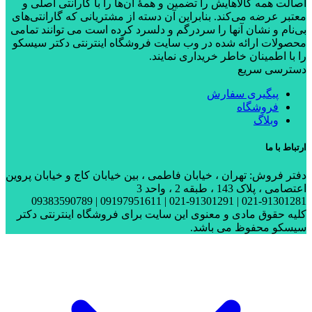
اصالت همه کالاهایش را تضمین و همۀ آن‌ها را با گارانتی اصلی و
معتبر عرضه می‌کند. بنابراین آن دسته از مشتریانی که گارانتی‌های
بی‌نام و نشان آنها را سردرگم و دلسرد کرده است می توانند تمامی
محصولات ارائه شده در وب سایت فروشگاه اینترنتی دکتر سیسکو
را با اطمینان خاطر خریداری نمایند.
دسترسی سریع
پیگیری سفارش
فروشگاه
وبلاگ
ارتباط با ما
دفتر فروش: تهران ، خیابان فاطمی ، بین خیابان کاج و خیابان پروین
اعتصامی ، پلاک 143 ، طبقه 2 ، واحد 3
021-91301281 | 021-91301291 | 09197951611 | 09383590789
کلیه حقوق مادی و معنوی این سایت برای فروشگاه اینترنتی دکتر
سیسکو محفوظ می باشد.