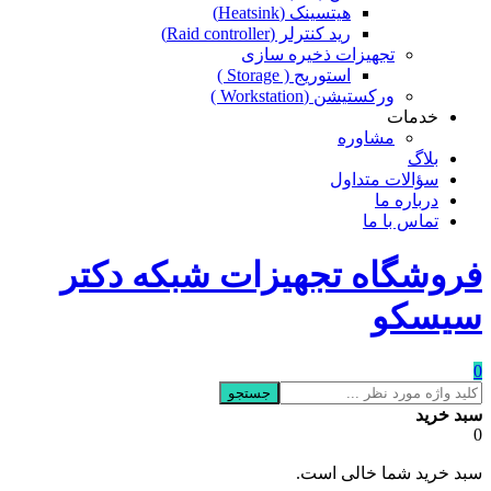
هیتسینک (Heatsink)
رید کنترلر (Raid controller)
تجهیزات ذخیره سازی
استوریج ( Storage )
ورکستیشن (Workstation )
خدمات
مشاوره
بلاگ
سؤالات متداول
درباره ما
تماس با ما
فروشگاه تجهیزات شبکه دکتر
سیسکو
0
جستجو
سبد خرید
0
سبد خرید شما خالی است.