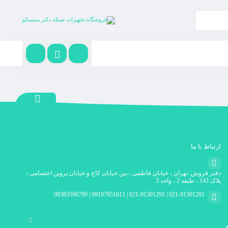
ارتباط با ما
دفتر فروش: تهران ، خیابان فاطمی ، بین خیابان کاج و خیابان پروین اعتصامی ،
پلاک 143 ، طبقه 2 ، واحد 3
021-91301281 | 021-91301291 | 09197951611 | 09383590789