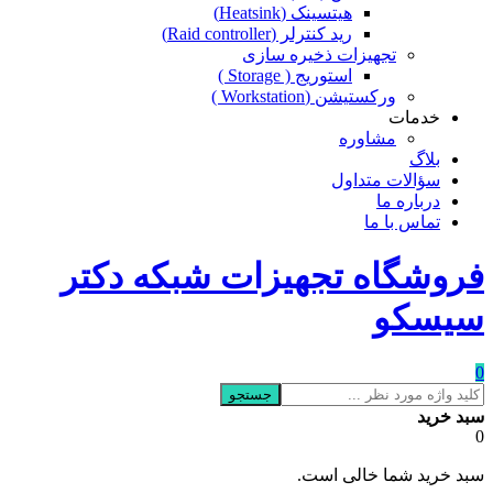
هیتسینک (Heatsink)
رید کنترلر (Raid controller)
تجهیزات ذخیره سازی
استوریج ( Storage )
ورکستیشن (Workstation )
خدمات
مشاوره
بلاگ
سؤالات متداول
درباره ما
تماس با ما
فروشگاه تجهیزات شبکه دکتر
سیسکو
0
جستجو
سبد خرید
0
سبد خرید شما خالی است.