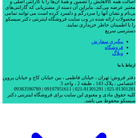
اصالت همه کالاهایش را تضمین و همۀ آن‌ها را با گارانتی اصلی و
معتبر عرضه می‌کند. بنابراین آن دسته از مشتریانی که گارانتی‌های
بی‌نام و نشان آنها را سردرگم و دلسرد کرده است می توانند تمامی
محصولات ارائه شده در وب سایت فروشگاه اینترنتی دکتر سیسکو
را با اطمینان خاطر خریداری نمایند.
دسترسی سریع
پیگیری سفارش
فروشگاه
وبلاگ
ارتباط با ما
دفتر فروش: تهران ، خیابان فاطمی ، بین خیابان کاج و خیابان پروین
اعتصامی ، پلاک 143 ، طبقه 2 ، واحد 3
021-91301281 | 021-91301291 | 09197951611 | 09383590789
کلیه حقوق مادی و معنوی این سایت برای فروشگاه اینترنتی دکتر
سیسکو محفوظ می باشد.