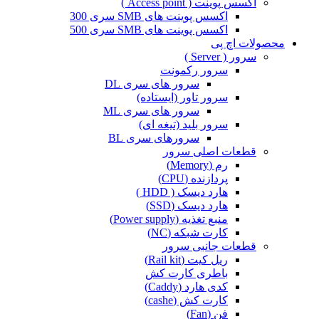
اکسس پوینت ( Access point )
اکسس پوینت های SMB سری 300
اکسس پوینت های SMB سری 500
محصولات اچ پی
سرور ( Server )
سرور رکمونت
سرور های سری DL
سرور تاور (ایستاده)
سرور های سری ML
سرور بلید (تیغه ای)
سرورهای سری BL
قطعات اصلی سرور
رم (Memory)
پردازنده (CPU)
هارد دیسک ( HDD )
هارد دیسک (SSD)
منبع تغذیه (Power supply)
کارت شبکه (NC)
قطعات جانبی سرور
ریل کیت (Rail kit)
باطری کارت کش
کدی هارد (Caddy)
کارت کش (cashe)
فن (Fan)