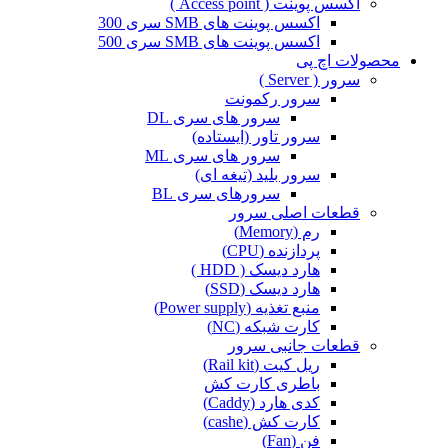
اکسس پوینت ( Access point )
اکسس پوینت های SMB سری 300
اکسس پوینت های SMB سری 500
محصولات اچ پی
سرور ( Server )
سرور رکمونت
سرور های سری DL
سرور تاور (ایستاده)
سرور های سری ML
سرور بلید (تیغه ای)
سرورهای سری BL
قطعات اصلی سرور
رم (Memory)
پردازنده (CPU)
هارد دیسک ( HDD )
هارد دیسک (SSD)
منبع تغذیه (Power supply)
کارت شبکه (NC)
قطعات جانبی سرور
ریل کیت (Rail kit)
باطری کارت کش
کدی هارد (Caddy)
کارت کش (cashe)
فن (Fan)