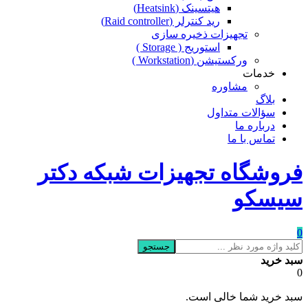
هیتسینک (Heatsink)
رید کنترلر (Raid controller)
تجهیزات ذخیره سازی
استوریج ( Storage )
ورکستیشن (Workstation )
خدمات
مشاوره
بلاگ
سؤالات متداول
درباره ما
تماس با ما
فروشگاه تجهیزات شبکه دکتر
سیسکو
0
جستجو
سبد خرید
0
سبد خرید شما خالی است.