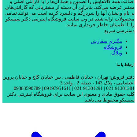
اصالت همه کالاهایش را تضمین و همۀ آن‌ها را با گارانتی اصلی و
معتبر عرضه می‌کند. بنابراین آن دسته از مشتریانی که گارانتی‌های
بی‌نام و نشان آنها را سردرگم و دلسرد کرده است می توانند تمامی
محصولات ارائه شده در وب سایت فروشگاه اینترنتی دکتر سیسکو
را با اطمینان خاطر خریداری نمایند.
دسترسی سریع
پیگیری سفارش
فروشگاه
وبلاگ
ارتباط با ما
دفتر فروش: تهران ، خیابان فاطمی ، بین خیابان کاج و خیابان پروین
اعتصامی ، پلاک 143 ، طبقه 2 ، واحد 3
021-91301281 | 021-91301291 | 09197951611 | 09383590789
کلیه حقوق مادی و معنوی این سایت برای فروشگاه اینترنتی دکتر
سیسکو محفوظ می باشد.