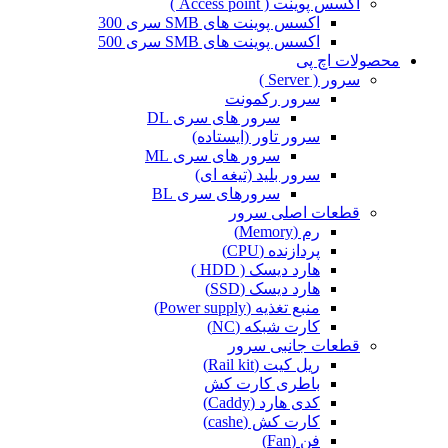
اکسس پوینت ( Access point )
اکسس پوینت های SMB سری 300
اکسس پوینت های SMB سری 500
محصولات اچ پی
سرور ( Server )
سرور رکمونت
سرور های سری DL
سرور تاور (ایستاده)
سرور های سری ML
سرور بلید (تیغه ای)
سرورهای سری BL
قطعات اصلی سرور
رم (Memory)
پردازنده (CPU)
هارد دیسک ( HDD )
هارد دیسک (SSD)
منبع تغذیه (Power supply)
کارت شبکه (NC)
قطعات جانبی سرور
ریل کیت (Rail kit)
باطری کارت کش
کدی هارد (Caddy)
کارت کش (cashe)
فن (Fan)