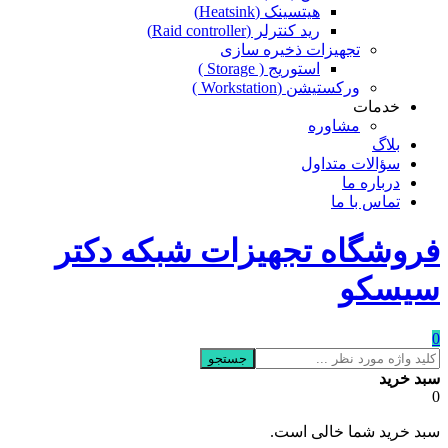
هیتسینک (Heatsink)
رید کنترلر (Raid controller)
تجهیزات ذخیره سازی
استوریج ( Storage )
ورکستیشن (Workstation )
خدمات
مشاوره
بلاگ
سؤالات متداول
درباره ما
تماس با ما
فروشگاه تجهیزات شبکه دکتر
سیسکو
0
جستجو
سبد خرید
0
سبد خرید شما خالی است.