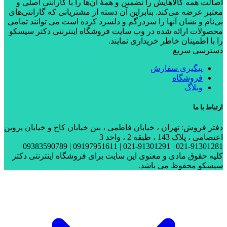
اصالت همه کالاهایش را تضمین و همۀ آن‌ها را با گارانتی اصلی و
معتبر عرضه می‌کند. بنابراین آن دسته از مشتریانی که گارانتی‌های
بی‌نام و نشان آنها را سردرگم و دلسرد کرده است می توانند تمامی
محصولات ارائه شده در وب سایت فروشگاه اینترنتی دکتر سیسکو
را با اطمینان خاطر خریداری نمایند.
دسترسی سریع
پیگیری سفارش
فروشگاه
وبلاگ
ارتباط با ما
دفتر فروش: تهران ، خیابان فاطمی ، بین خیابان کاج و خیابان پروین
اعتصامی ، پلاک 143 ، طبقه 2 ، واحد 3
021-91301281 | 021-91301291 | 09197951611 | 09383590789
کلیه حقوق مادی و معنوی این سایت برای فروشگاه اینترنتی دکتر
سیسکو محفوظ می باشد.