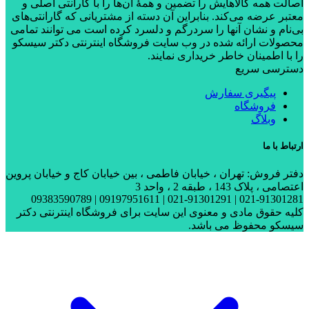
اصالت همه کالاهایش را تضمین و همۀ آن‌ها را با گارانتی اصلی و
معتبر عرضه می‌کند. بنابراین آن دسته از مشتریانی که گارانتی‌های
بی‌نام و نشان آنها را سردرگم و دلسرد کرده است می توانند تمامی
محصولات ارائه شده در وب سایت فروشگاه اینترنتی دکتر سیسکو
را با اطمینان خاطر خریداری نمایند.
دسترسی سریع
پیگیری سفارش
فروشگاه
وبلاگ
ارتباط با ما
دفتر فروش: تهران ، خیابان فاطمی ، بین خیابان کاج و خیابان پروین
اعتصامی ، پلاک 143 ، طبقه 2 ، واحد 3
021-91301281 | 021-91301291 | 09197951611 | 09383590789
کلیه حقوق مادی و معنوی این سایت برای فروشگاه اینترنتی دکتر
سیسکو محفوظ می باشد.