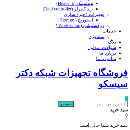
هیتسینک (Heatsink)
رید کنترلر (Raid controller)
تجهیزات ذخیره سازی
استوریج ( Storage )
ورکستیشن (Workstation )
خدمات
مشاوره
بلاگ
سؤالات متداول
درباره ما
تماس با ما
فروشگاه تجهیزات شبکه دکتر
سیسکو
0
جستجو
سبد خرید
0
سبد خرید شما خالی است.