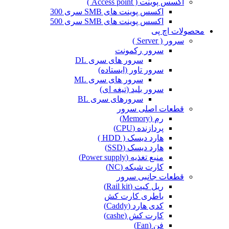
اکسس پوینت ( Access point )
اکسس پوینت های SMB سری 300
اکسس پوینت های SMB سری 500
محصولات اچ پی
سرور ( Server )
سرور رکمونت
سرور های سری DL
سرور تاور (ایستاده)
سرور های سری ML
سرور بلید (تیغه ای)
سرورهای سری BL
قطعات اصلی سرور
رم (Memory)
پردازنده (CPU)
هارد دیسک ( HDD )
هارد دیسک (SSD)
منبع تغذیه (Power supply)
کارت شبکه (NC)
قطعات جانبی سرور
ریل کیت (Rail kit)
باطری کارت کش
کدی هارد (Caddy)
کارت کش (cashe)
فن (Fan)