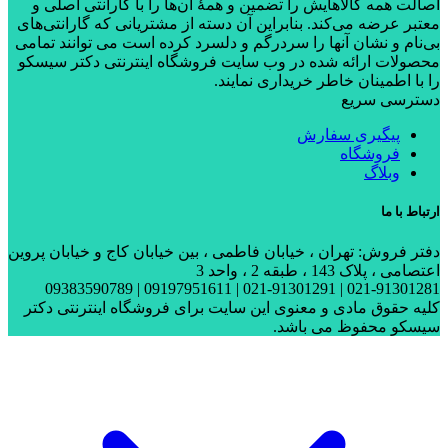
اصالت همه کالاهایش را تضمین و همۀ آن‌ها را با گارانتی اصلی و
معتبر عرضه می‌کند. بنابراین آن دسته از مشتریانی که گارانتی‌های
بی‌نام و نشان آنها را سردرگم و دلسرد کرده است می توانند تمامی
محصولات ارائه شده در وب سایت فروشگاه اینترنتی دکتر سیسکو
را با اطمینان خاطر خریداری نمایند.
دسترسی سریع
پیگیری سفارش
فروشگاه
وبلاگ
ارتباط با ما
دفتر فروش: تهران ، خیابان فاطمی ، بین خیابان کاج و خیابان پروین
اعتصامی ، پلاک 143 ، طبقه 2 ، واحد 3
021-91301281 | 021-91301291 | 09197951611 | 09383590789
کلیه حقوق مادی و معنوی این سایت برای فروشگاه اینترنتی دکتر
سیسکو محفوظ می باشد.