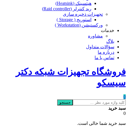
هیتسینک (Heatsink)
رید کنترلر (Raid controller)
تجهیزات ذخیره سازی
استوریج ( Storage )
ورکستیشن (Workstation )
خدمات
مشاوره
بلاگ
سؤالات متداول
درباره ما
تماس با ما
فروشگاه تجهیزات شبکه دکتر
سیسکو
0
جستجو
سبد خرید
0
سبد خرید شما خالی است.