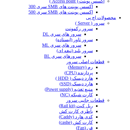
اکسس پوینت ( Access point )
اکسس پوینت های SMB سری 300
اکسس پوینت های SMB سری 500
محصولات اچ پی
سرور ( Server )
سرور رکمونت
سرور های سری DL
سرور تاور (ایستاده)
سرور های سری ML
سرور بلید (تیغه ای)
سرورهای سری BL
قطعات اصلی سرور
رم (Memory)
پردازنده (CPU)
هارد دیسک ( HDD )
هارد دیسک (SSD)
منبع تغذیه (Power supply)
کارت شبکه (NC)
قطعات جانبی سرور
ریل کیت (Rail kit)
باطری کارت کش
کدی هارد (Caddy)
کارت کش (cashe)
فن (Fan)