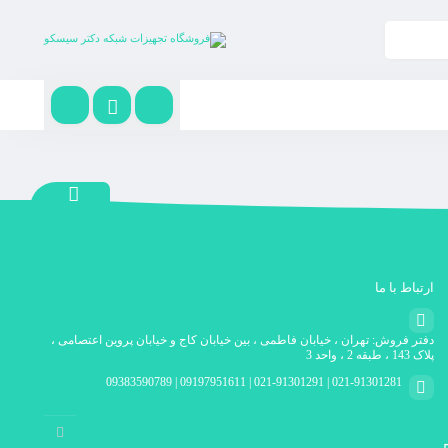
ارتباط با ما
دفتر فروش: تهران ، خیابان فاطمی ، بین خیابان کاج و خیابان پروین اعتصامی ،
پلاک 143 ، طبقه 2 ، واحد 3
021-91301281 | 021-91301291 | 09197951611 | 09383590789