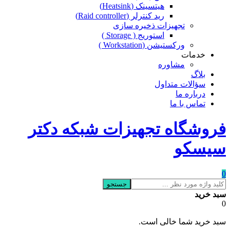
هیتسینک (Heatsink)
رید کنترلر (Raid controller)
تجهیزات ذخیره سازی
استوریج ( Storage )
ورکستیشن (Workstation )
خدمات
مشاوره
بلاگ
سؤالات متداول
درباره ما
تماس با ما
فروشگاه تجهیزات شبکه دکتر
سیسکو
0
جستجو
سبد خرید
0
سبد خرید شما خالی است.