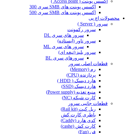
اکسس پوینت ( Access point )
اکسس پوینت های SMB سری 300
اکسس پوینت های SMB سری 500
محصولات اچ پی
سرور ( Server )
سرور رکمونت
سرور های سری DL
سرور تاور (ایستاده)
سرور های سری ML
سرور بلید (تیغه ای)
سرورهای سری BL
قطعات اصلی سرور
رم (Memory)
پردازنده (CPU)
هارد دیسک ( HDD )
هارد دیسک (SSD)
منبع تغذیه (Power supply)
کارت شبکه (NC)
قطعات جانبی سرور
ریل کیت (Rail kit)
باطری کارت کش
کدی هارد (Caddy)
کارت کش (cashe)
فن (Fan)