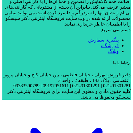
اصالت همه کالاهایش را تضمین و همۀ آن‌ها را با گارانتی اصلی و
معتبر عرضه می‌کند. بنابراین آن دسته از مشتریانی که گارانتی‌های
بی‌نام و نشان آنها را سردرگم و دلسرد کرده است می توانند تمامی
محصولات ارائه شده در وب سایت فروشگاه اینترنتی دکتر سیسکو
را با اطمینان خاطر خریداری نمایند.
دسترسی سریع
پیگیری سفارش
فروشگاه
وبلاگ
ارتباط با ما
دفتر فروش: تهران ، خیابان فاطمی ، بین خیابان کاج و خیابان پروین
اعتصامی ، پلاک 143 ، طبقه 2 ، واحد 3
021-91301281 | 021-91301291 | 09197951611 | 09383590789
کلیه حقوق مادی و معنوی این سایت برای فروشگاه اینترنتی دکتر
سیسکو محفوظ می باشد.