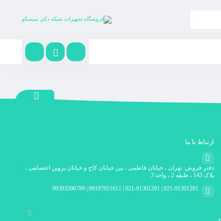
ارتباط با ما
دفتر فروش: تهران ، خیابان فاطمی ، بین خیابان کاج و خیابان پروین اعتصامی ،
پلاک 143 ، طبقه 2 ، واحد 3
021-91301281 | 021-91301291 | 09197951611 | 09383590789