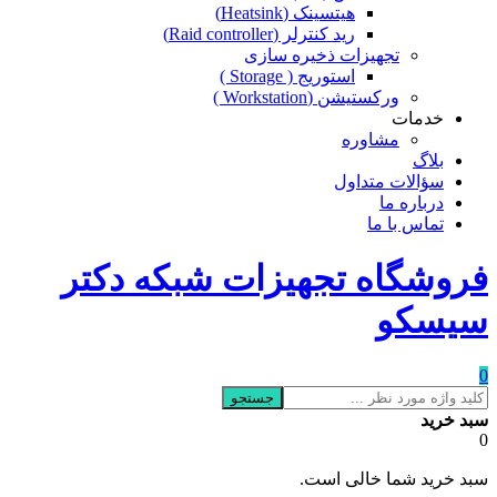
هیتسینک (Heatsink)
رید کنترلر (Raid controller)
تجهیزات ذخیره سازی
استوریج ( Storage )
ورکستیشن (Workstation )
خدمات
مشاوره
بلاگ
سؤالات متداول
درباره ما
تماس با ما
فروشگاه تجهیزات شبکه دکتر
سیسکو
0
جستجو
سبد خرید
0
سبد خرید شما خالی است.