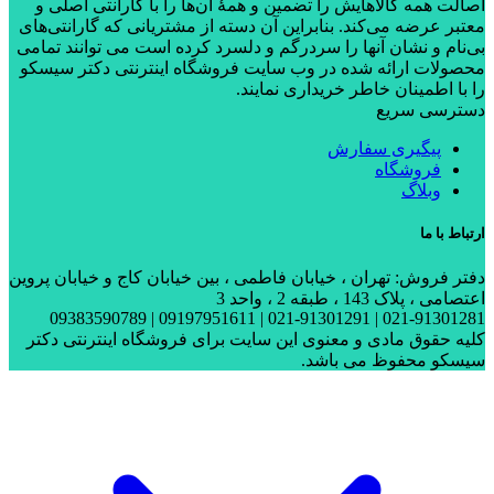
اصالت همه کالاهایش را تضمین و همۀ آن‌ها را با گارانتی اصلی و
معتبر عرضه می‌کند. بنابراین آن دسته از مشتریانی که گارانتی‌های
بی‌نام و نشان آنها را سردرگم و دلسرد کرده است می توانند تمامی
محصولات ارائه شده در وب سایت فروشگاه اینترنتی دکتر سیسکو
را با اطمینان خاطر خریداری نمایند.
دسترسی سریع
پیگیری سفارش
فروشگاه
وبلاگ
ارتباط با ما
دفتر فروش: تهران ، خیابان فاطمی ، بین خیابان کاج و خیابان پروین
اعتصامی ، پلاک 143 ، طبقه 2 ، واحد 3
021-91301281 | 021-91301291 | 09197951611 | 09383590789
کلیه حقوق مادی و معنوی این سایت برای فروشگاه اینترنتی دکتر
سیسکو محفوظ می باشد.