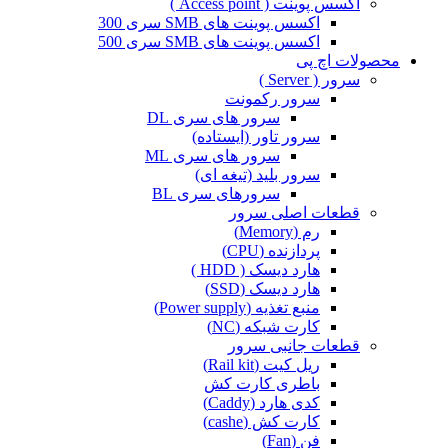
اکسس پوینت ( Access point )
اکسس پوینت های SMB سری 300
اکسس پوینت های SMB سری 500
محصولات اچ پی
سرور ( Server )
سرور رکمونت
سرور های سری DL
سرور تاور (ایستاده)
سرور های سری ML
سرور بلید (تیغه ای)
سرورهای سری BL
قطعات اصلی سرور
رم (Memory)
پردازنده (CPU)
هارد دیسک ( HDD )
هارد دیسک (SSD)
منبع تغذیه (Power supply)
کارت شبکه (NC)
قطعات جانبی سرور
ریل کیت (Rail kit)
باطری کارت کش
کدی هارد (Caddy)
کارت کش (cashe)
فن (Fan)