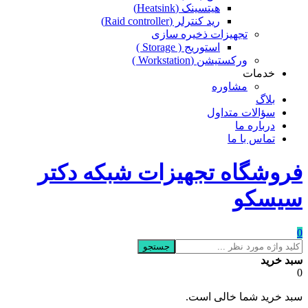
هیتسینک (Heatsink)
رید کنترلر (Raid controller)
تجهیزات ذخیره سازی
استوریج ( Storage )
ورکستیشن (Workstation )
خدمات
مشاوره
بلاگ
سؤالات متداول
درباره ما
تماس با ما
فروشگاه تجهیزات شبکه دکتر
سیسکو
0
جستجو
سبد خرید
0
سبد خرید شما خالی است.