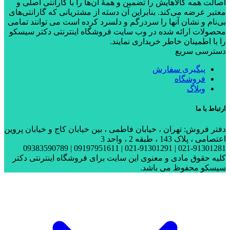
اصالت همه کالاهایش را تضمین و همۀ آن‌ها را با گارانتی اصلی و
معتبر عرضه می‌کند. بنابراین آن دسته از مشتریانی که گارانتی‌های
بی‌نام و نشان آنها را سردرگم و دلسرد کرده است می توانند تمامی
محصولات ارائه شده در وب سایت فروشگاه اینترنتی دکتر سیسکو
را با اطمینان خاطر خریداری نمایند.
دسترسی سریع
پیگیری سفارش
فروشگاه
وبلاگ
ارتباط با ما
دفتر فروش: تهران ، خیابان فاطمی ، بین خیابان کاج و خیابان پروین
اعتصامی ، پلاک 143 ، طبقه 2 ، واحد 3
021-91301281 | 021-91301291 | 09197951611 | 09383590789
کلیه حقوق مادی و معنوی این سایت برای فروشگاه اینترنتی دکتر
سیسکو محفوظ می باشد.