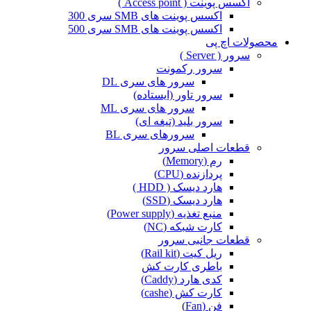
اکسس پوینت ( Access point )
اکسس پوینت های SMB سری 300
اکسس پوینت های SMB سری 500
محصولات اچ پی
سرور ( Server )
سرور رکمونت
سرور های سری DL
سرور تاور (ایستاده)
سرور های سری ML
سرور بلید (تیغه ای)
سرورهای سری BL
قطعات اصلی سرور
رم (Memory)
پردازنده (CPU)
هارد دیسک ( HDD )
هارد دیسک (SSD)
منبع تغذیه (Power supply)
کارت شبکه (NC)
قطعات جانبی سرور
ریل کیت (Rail kit)
باطری کارت کش
کدی هارد (Caddy)
کارت کش (cashe)
فن (Fan)