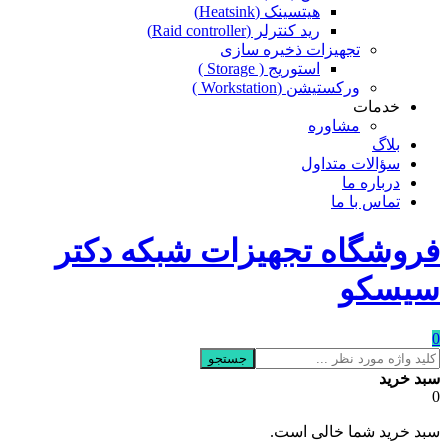
هیتسینک (Heatsink)
رید کنترلر (Raid controller)
تجهیزات ذخیره سازی
استوریج ( Storage )
ورکستیشن (Workstation )
خدمات
مشاوره
بلاگ
سؤالات متداول
درباره ما
تماس با ما
فروشگاه تجهیزات شبکه دکتر
سیسکو
0
جستجو
سبد خرید
0
سبد خرید شما خالی است.