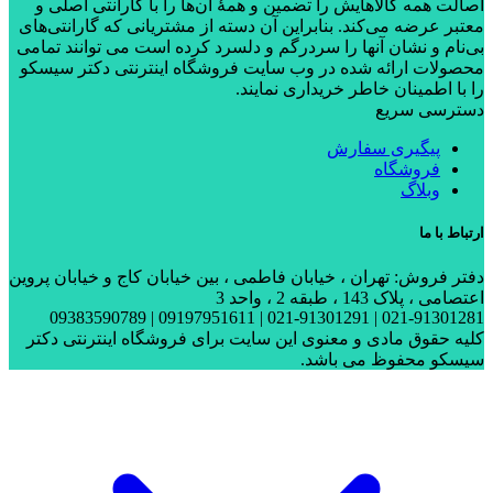
اصالت همه کالاهایش را تضمین و همۀ آن‌ها را با گارانتی اصلی و
معتبر عرضه می‌کند. بنابراین آن دسته از مشتریانی که گارانتی‌های
بی‌نام و نشان آنها را سردرگم و دلسرد کرده است می توانند تمامی
محصولات ارائه شده در وب سایت فروشگاه اینترنتی دکتر سیسکو
را با اطمینان خاطر خریداری نمایند.
دسترسی سریع
پیگیری سفارش
فروشگاه
وبلاگ
ارتباط با ما
دفتر فروش: تهران ، خیابان فاطمی ، بین خیابان کاج و خیابان پروین
اعتصامی ، پلاک 143 ، طبقه 2 ، واحد 3
021-91301281 | 021-91301291 | 09197951611 | 09383590789
کلیه حقوق مادی و معنوی این سایت برای فروشگاه اینترنتی دکتر
سیسکو محفوظ می باشد.