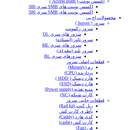
اکسس پوینت ( Access point )
اکسس پوینت های SMB سری 300
اکسس پوینت های SMB سری 500
محصولات اچ پی
سرور ( Server )
سرور رکمونت
سرور های سری DL
سرور تاور (ایستاده)
سرور های سری ML
سرور بلید (تیغه ای)
سرورهای سری BL
قطعات اصلی سرور
رم (Memory)
پردازنده (CPU)
هارد دیسک ( HDD )
هارد دیسک (SSD)
منبع تغذیه (Power supply)
کارت شبکه (NC)
قطعات جانبی سرور
ریل کیت (Rail kit)
باطری کارت کش
کدی هارد (Caddy)
کارت کش (cashe)
فن (Fan)