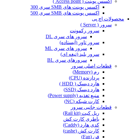
اکسس پوینت ( Access point )
اکسس پوینت های SMB سری 300
اکسس پوینت های SMB سری 500
محصولات اچ پی
سرور ( Server )
سرور رکمونت
سرور های سری DL
سرور تاور (ایستاده)
سرور های سری ML
سرور بلید (تیغه ای)
سرورهای سری BL
قطعات اصلی سرور
رم (Memory)
پردازنده (CPU)
هارد دیسک ( HDD )
هارد دیسک (SSD)
منبع تغذیه (Power supply)
کارت شبکه (NC)
قطعات جانبی سرور
ریل کیت (Rail kit)
باطری کارت کش
کدی هارد (Caddy)
کارت کش (cashe)
فن (Fan)