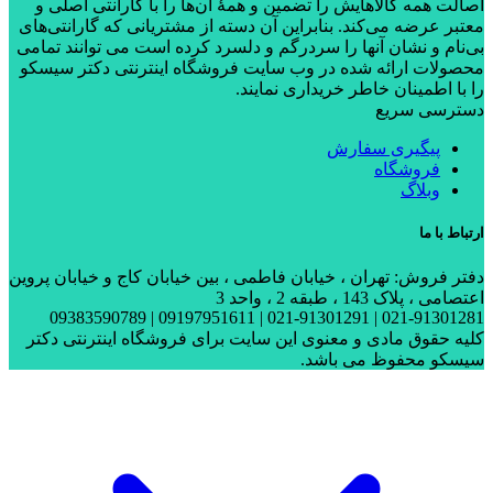
اصالت همه کالاهایش را تضمین و همۀ آن‌ها را با گارانتی اصلی و
معتبر عرضه می‌کند. بنابراین آن دسته از مشتریانی که گارانتی‌های
بی‌نام و نشان آنها را سردرگم و دلسرد کرده است می توانند تمامی
محصولات ارائه شده در وب سایت فروشگاه اینترنتی دکتر سیسکو
را با اطمینان خاطر خریداری نمایند.
دسترسی سریع
پیگیری سفارش
فروشگاه
وبلاگ
ارتباط با ما
دفتر فروش: تهران ، خیابان فاطمی ، بین خیابان کاج و خیابان پروین
اعتصامی ، پلاک 143 ، طبقه 2 ، واحد 3
021-91301281 | 021-91301291 | 09197951611 | 09383590789
کلیه حقوق مادی و معنوی این سایت برای فروشگاه اینترنتی دکتر
سیسکو محفوظ می باشد.