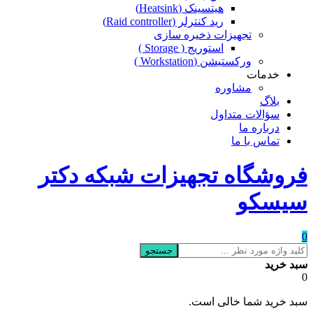
هیتسینک (Heatsink)
رید کنترلر (Raid controller)
تجهیزات ذخیره سازی
استوریج ( Storage )
ورکستیشن (Workstation )
خدمات
مشاوره
بلاگ
سؤالات متداول
درباره ما
تماس با ما
فروشگاه تجهیزات شبکه دکتر
سیسکو
0
جستجو
سبد خرید
0
سبد خرید شما خالی است.