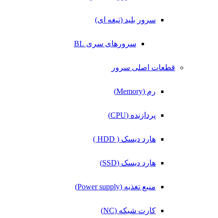
سرور بلید (تیغه ای)
سرورهای سری BL
قطعات اصلی سرور
رم (Memory)
پردازنده (CPU)
هارد دیسک ( HDD )
هارد دیسک (SSD)
منبع تغذیه (Power supply)
کارت شبکه (NC)