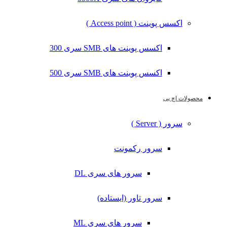
اکسس پوینت ( Access point )
اکسس پوینت های SMB سری 300
اکسس پوینت های SMB سری 500
محصولات اچ پی
سرور ( Server )
سرور رکمونت
سرور های سری DL
سرور تاور (ایستاده)
سرور های سری ML