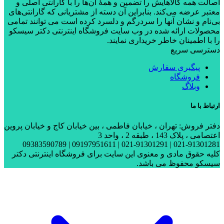
اصالت همه کالاهایش را تضمین و همۀ آن‌ها را با گارانتی اصلی و
معتبر عرضه می‌کند. بنابراین آن دسته از مشتریانی که گارانتی‌های
بی‌نام و نشان آنها را سردرگم و دلسرد کرده است می توانند تمامی
محصولات ارائه شده در وب سایت فروشگاه اینترنتی دکتر سیسکو
را با اطمینان خاطر خریداری نمایند.
دسترسی سریع
پیگیری سفارش
فروشگاه
وبلاگ
ارتباط با ما
دفتر فروش: تهران ، خیابان فاطمی ، بین خیابان کاج و خیابان پروین
اعتصامی ، پلاک 143 ، طبقه 2 ، واحد 3
021-91301281 | 021-91301291 | 09197951611 | 09383590789
کلیه حقوق مادی و معنوی این سایت برای فروشگاه اینترنتی دکتر
سیسکو محفوظ می باشد.