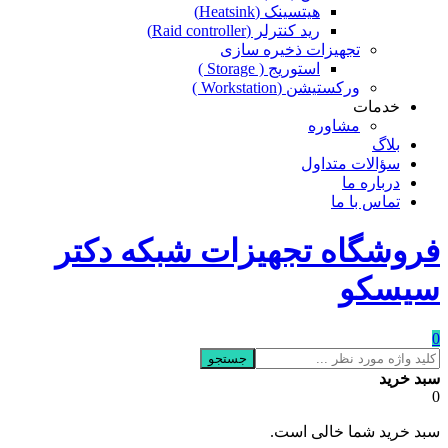
هیتسینک (Heatsink)
رید کنترلر (Raid controller)
تجهیزات ذخیره سازی
استوریج ( Storage )
ورکستیشن (Workstation )
خدمات
مشاوره
بلاگ
سؤالات متداول
درباره ما
تماس با ما
فروشگاه تجهیزات شبکه دکتر
سیسکو
0
جستجو
سبد خرید
0
سبد خرید شما خالی است.