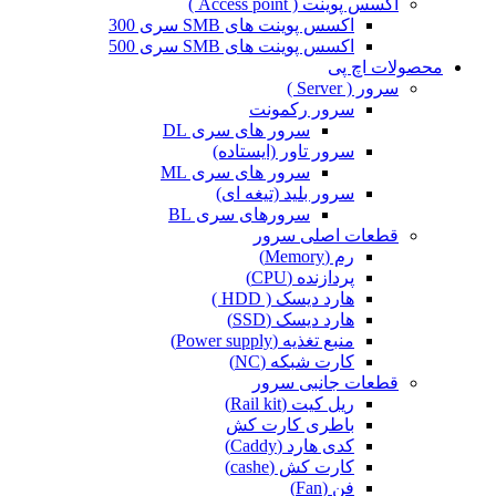
اکسس پوینت ( Access point )
اکسس پوینت های SMB سری 300
اکسس پوینت های SMB سری 500
محصولات اچ پی
سرور ( Server )
سرور رکمونت
سرور های سری DL
سرور تاور (ایستاده)
سرور های سری ML
سرور بلید (تیغه ای)
سرورهای سری BL
قطعات اصلی سرور
رم (Memory)
پردازنده (CPU)
هارد دیسک ( HDD )
هارد دیسک (SSD)
منبع تغذیه (Power supply)
کارت شبکه (NC)
قطعات جانبی سرور
ریل کیت (Rail kit)
باطری کارت کش
کدی هارد (Caddy)
کارت کش (cashe)
فن (Fan)