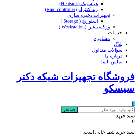
هیتسینک (Heatsink)
رید کنترلر (Raid controller)
تجهیزات ذخیره سازی
استوریج ( Storage )
ورکستیشن (Workstation )
خدمات
مشاوره
بلاگ
سؤالات متداول
درباره ما
تماس با ما
فروشگاه تجهیزات شبکه دکتر
سیسکو
0
جستجو
سبد خرید
0
سبد خرید شما خالی است.