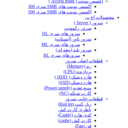
اکسس پوینت ( Access point )
اکسس پوینت های SMB سری 300
اکسس پوینت های SMB سری 500
محصولات اچ پی
سرور ( Server )
سرور رکمونت
سرور های سری DL
سرور تاور (ایستاده)
سرور های سری ML
سرور بلید (تیغه ای)
سرورهای سری BL
قطعات اصلی سرور
رم (Memory)
پردازنده (CPU)
هارد دیسک ( HDD )
هارد دیسک (SSD)
منبع تغذیه (Power supply)
کارت شبکه (NC)
قطعات جانبی سرور
ریل کیت (Rail kit)
باطری کارت کش
کدی هارد (Caddy)
کارت کش (cashe)
فن (Fan)