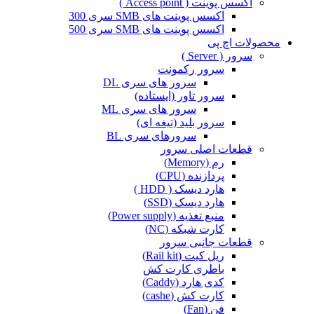
اکسس پوینت ( Access point )
اکسس پوینت های SMB سری 300
اکسس پوینت های SMB سری 500
محصولات اچ پی
سرور ( Server )
سرور رکمونت
سرور های سری DL
سرور تاور (ایستاده)
سرور های سری ML
سرور بلید (تیغه ای)
سرورهای سری BL
قطعات اصلی سرور
رم (Memory)
پردازنده (CPU)
هارد دیسک ( HDD )
هارد دیسک (SSD)
منبع تغذیه (Power supply)
کارت شبکه (NC)
قطعات جانبی سرور
ریل کیت (Rail kit)
باطری کارت کش
کدی هارد (Caddy)
کارت کش (cashe)
فن (Fan)