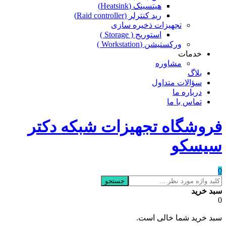
هیتسینک (Heatsink)
رید کنترلر (Raid controller)
تجهیزات ذخیره سازی
استوریج ( Storage )
ورکستیشن (Workstation )
خدمات
مشاوره
بلاگ
سؤالات متداول
درباره ما
تماس با ما
فروشگاه تجهیزات شبکه دکتر
سیسکو
0
جستجو
سبد خرید
0
سبد خرید شما خالی است.