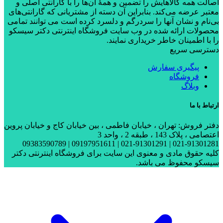
اصالت همه کالاهایش را تضمین و همۀ آن‌ها را با گارانتی اصلی و
معتبر عرضه می‌کند. بنابراین آن دسته از مشتریانی که گارانتی‌های
بی‌نام و نشان آنها را سردرگم و دلسرد کرده است می توانند تمامی
محصولات ارائه شده در وب سایت فروشگاه اینترنتی دکتر سیسکو
را با اطمینان خاطر خریداری نمایند.
دسترسی سریع
پیگیری سفارش
فروشگاه
وبلاگ
ارتباط با ما
دفتر فروش: تهران ، خیابان فاطمی ، بین خیابان کاج و خیابان پروین
اعتصامی ، پلاک 143 ، طبقه 2 ، واحد 3
021-91301281 | 021-91301291 | 09197951611 | 09383590789
کلیه حقوق مادی و معنوی این سایت برای فروشگاه اینترنتی دکتر
سیسکو محفوظ می باشد.