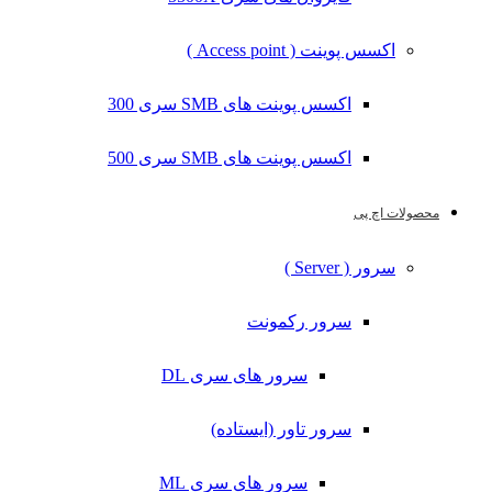
اکسس پوینت ( Access point )
اکسس پوینت های SMB سری 300
اکسس پوینت های SMB سری 500
محصولات اچ پی
سرور ( Server )
سرور رکمونت
سرور های سری DL
سرور تاور (ایستاده)
سرور های سری ML