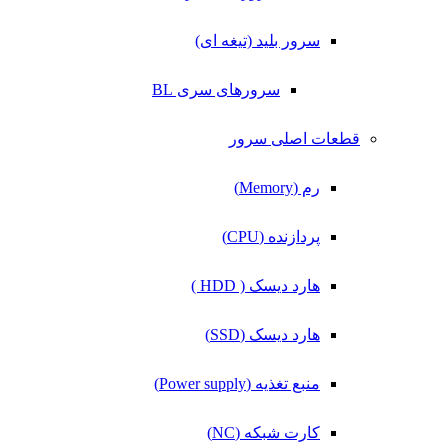
سرور بلید (تیغه ای)
سرورهای سری BL
قطعات اصلی سرور
رم (Memory)
پردازنده (CPU)
هارد دیسک ( HDD )
هارد دیسک (SSD)
منبع تغذیه (Power supply)
کارت شبکه (NC)