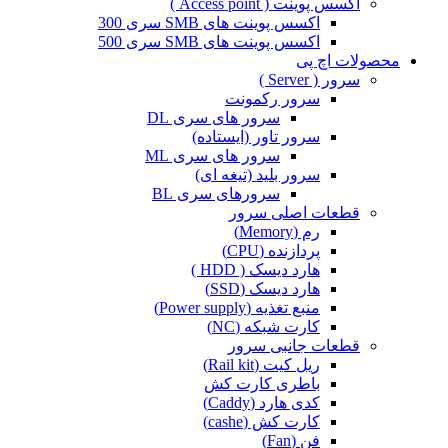
اکسس پوینت ( Access point )
اکسس پوینت های SMB سری 300
اکسس پوینت های SMB سری 500
محصولات اچ پی
سرور ( Server )
سرور رکمونت
سرور های سری DL
سرور تاور (ایستاده)
سرور های سری ML
سرور بلید (تیغه ای)
سرورهای سری BL
قطعات اصلی سرور
رم (Memory)
پردازنده (CPU)
هارد دیسک ( HDD )
هارد دیسک (SSD)
منبع تغذیه (Power supply)
کارت شبکه (NC)
قطعات جانبی سرور
ریل کیت (Rail kit)
باطری کارت کش
کدی هارد (Caddy)
کارت کش (cashe)
فن (Fan)