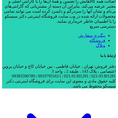
اصالت همه کالاهایش را تضمین و همۀ آن‌ها را با گارانتی اصلی و
معتبر عرضه می‌کند. بنابراین آن دسته از مشتریانی که گارانتی‌های
بی‌نام و نشان آنها را سردرگم و دلسرد کرده است می توانند تمامی
محصولات ارائه شده در وب سایت فروشگاه اینترنتی دکتر سیسکو
را با اطمینان خاطر خریداری نمایند.
دسترسی سریع
پیگیری سفارش
فروشگاه
وبلاگ
ارتباط با ما
دفتر فروش: تهران ، خیابان فاطمی ، بین خیابان کاج و خیابان پروین
اعتصامی ، پلاک 143 ، طبقه 2 ، واحد 3
021-91301281 | 021-91301291 | 09197951611 | 09383590789
کلیه حقوق مادی و معنوی این سایت برای فروشگاه اینترنتی دکتر
سیسکو محفوظ می باشد.