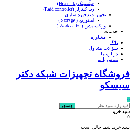
هیتسینک (Heatsink)
رید کنترلر (Raid controller)
تجهیزات ذخیره سازی
استوریج ( Storage )
ورکستیشن (Workstation )
خدمات
مشاوره
بلاگ
سؤالات متداول
درباره ما
تماس با ما
فروشگاه تجهیزات شبکه دکتر
سیسکو
0
جستجو
سبد خرید
0
سبد خرید شما خالی است.