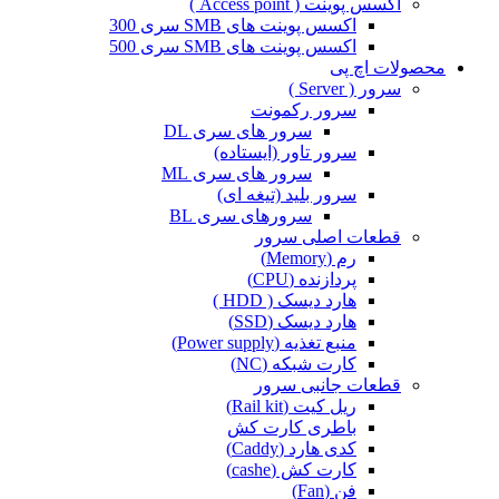
اکسس پوینت ( Access point )
اکسس پوینت های SMB سری 300
اکسس پوینت های SMB سری 500
محصولات اچ پی
سرور ( Server )
سرور رکمونت
سرور های سری DL
سرور تاور (ایستاده)
سرور های سری ML
سرور بلید (تیغه ای)
سرورهای سری BL
قطعات اصلی سرور
رم (Memory)
پردازنده (CPU)
هارد دیسک ( HDD )
هارد دیسک (SSD)
منبع تغذیه (Power supply)
کارت شبکه (NC)
قطعات جانبی سرور
ریل کیت (Rail kit)
باطری کارت کش
کدی هارد (Caddy)
کارت کش (cashe)
فن (Fan)