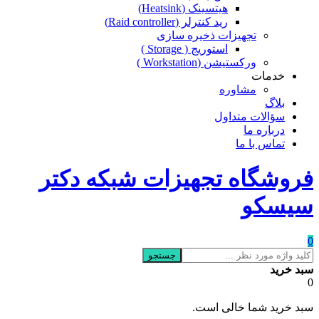
هیتسینک (Heatsink)
رید کنترلر (Raid controller)
تجهیزات ذخیره سازی
استوریج ( Storage )
ورکستیشن (Workstation )
خدمات
مشاوره
بلاگ
سؤالات متداول
درباره ما
تماس با ما
فروشگاه تجهیزات شبکه دکتر
سیسکو
0
جستجو
سبد خرید
0
سبد خرید شما خالی است.