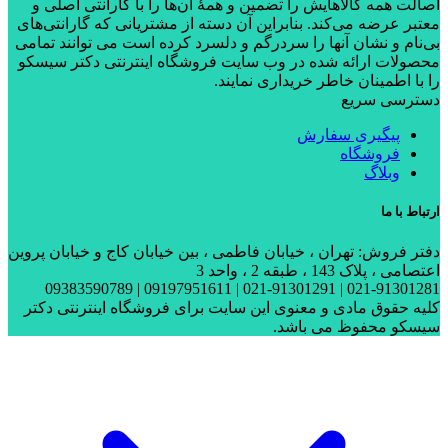
اصالت همه کالاهایش را تضمین و همۀ آن‌ها را با گارانتی اصلی و
معتبر عرضه می‌کند. بنابراین آن دسته از مشتریانی که گارانتی‌های
بی‌نام و نشان آنها را سردرگم و دلسرد کرده است می توانند تمامی
محصولات ارائه شده در وب سایت فروشگاه اینترنتی دکتر سیسکو
را با اطمینان خاطر خریداری نمایند.
دسترسی سریع
پیگیری سفارش
فروشگاه
وبلاگ
ارتباط با ما
دفتر فروش: تهران ، خیابان فاطمی ، بین خیابان کاج و خیابان پروین
اعتصامی ، پلاک 143 ، طبقه 2 ، واحد 3
021-91301281 | 021-91301291 | 09197951611 | 09383590789
کلیه حقوق مادی و معنوی این سایت برای فروشگاه اینترنتی دکتر
سیسکو محفوظ می باشد.