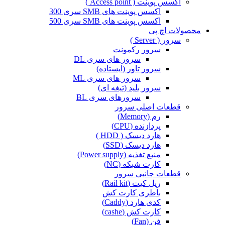
اکسس پوینت ( Access point )
اکسس پوینت های SMB سری 300
اکسس پوینت های SMB سری 500
محصولات اچ پی
سرور ( Server )
سرور رکمونت
سرور های سری DL
سرور تاور (ایستاده)
سرور های سری ML
سرور بلید (تیغه ای)
سرورهای سری BL
قطعات اصلی سرور
رم (Memory)
پردازنده (CPU)
هارد دیسک ( HDD )
هارد دیسک (SSD)
منبع تغذیه (Power supply)
کارت شبکه (NC)
قطعات جانبی سرور
ریل کیت (Rail kit)
باطری کارت کش
کدی هارد (Caddy)
کارت کش (cashe)
فن (Fan)