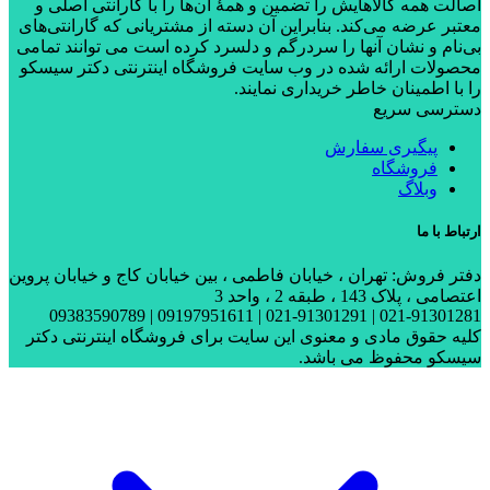
اصالت همه کالاهایش را تضمین و همۀ آن‌ها را با گارانتی اصلی و
معتبر عرضه می‌کند. بنابراین آن دسته از مشتریانی که گارانتی‌های
بی‌نام و نشان آنها را سردرگم و دلسرد کرده است می توانند تمامی
محصولات ارائه شده در وب سایت فروشگاه اینترنتی دکتر سیسکو
را با اطمینان خاطر خریداری نمایند.
دسترسی سریع
پیگیری سفارش
فروشگاه
وبلاگ
ارتباط با ما
دفتر فروش: تهران ، خیابان فاطمی ، بین خیابان کاج و خیابان پروین
اعتصامی ، پلاک 143 ، طبقه 2 ، واحد 3
021-91301281 | 021-91301291 | 09197951611 | 09383590789
کلیه حقوق مادی و معنوی این سایت برای فروشگاه اینترنتی دکتر
سیسکو محفوظ می باشد.