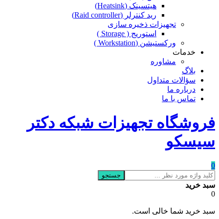
هیتسینک (Heatsink)
رید کنترلر (Raid controller)
تجهیزات ذخیره سازی
استوریج ( Storage )
ورکستیشن (Workstation )
خدمات
مشاوره
بلاگ
سؤالات متداول
درباره ما
تماس با ما
فروشگاه تجهیزات شبکه دکتر
سیسکو
0
جستجو
سبد خرید
0
سبد خرید شما خالی است.